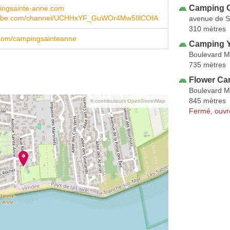
Camping 
ngsainte-anne.com
ube.com/channel/UCHHxYF_GuWOr4Mw5IllCOfA
avenue de S
310 mètres
com/campingsainteanne
Camping Ye
Boulevard M
735 mètres
Flower Cam
Boulevard M
845 mètres
© contributeurs OpenStreetMap
Fermé, ouvr