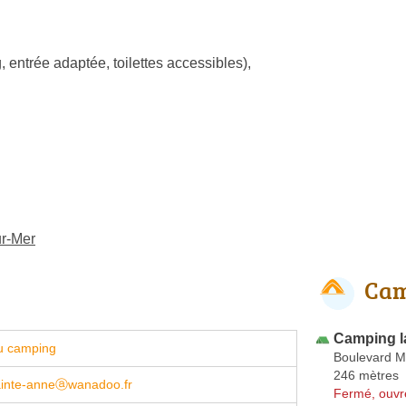
, entrée adaptée, toilettes accessibles)
,
ur-Mer
Cam
Camping la
u camping
Boulevard M
246 mètres
inte-anneⓐwanadoo.fr
Fermé, ouvr