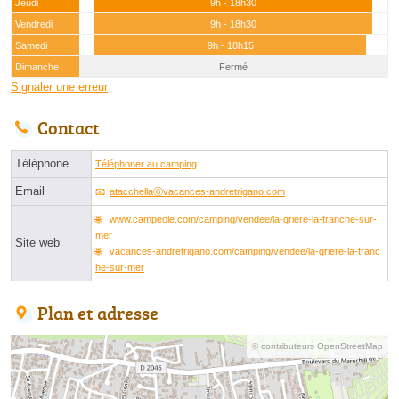
Jeudi
9h - 18h30
Vendredi
9h - 18h30
Samedi
9h - 18h15
Dimanche
Fermé
Signaler une erreur
Contact
Téléphone
Téléphoner au camping
Email
atacchellaⓐvacances-andretrigano.com
www.campeole.com/camping/vendee/la-griere-la-tranche-sur-
mer
Site web
vacances-andretrigano.com/camping/vendee/la-griere-la-tranc
he-sur-mer
Plan et adresse
© contributeurs OpenStreetMap