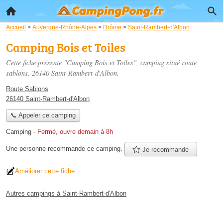
Accueil
>
Auvergne-Rhône-Alpes
>
Drôme
>
Saint-Rambert-d'Albon
Camping Bois et Toiles
Cette fiche présente "Camping Bois et Toiles", camping situé
route
sablons
, 26140 Saint-Rambert-d'Albon.
Route Sablons
26140 Saint-Rambert-d'Albon
📞 Appeler ce camping
Camping
-
Fermé, ouvre demain à 8h
Une personne
recommande
ce camping.
Je recommande
Améliorer cette fiche
Autres campings à Saint-Rambert-d'Albon