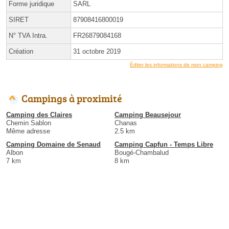
Forme juridique
SARL
SIRET
87908416800019
N° TVA Intra.
FR26879084168
Création
31 octobre 2019
Éditer les informations de mon camping
Campings à proximité
Camping des Claires
Camping Beausejour
Chemin Sablon
Chanas
Même adresse
2.5 km
Camping Domaine de Senaud
Camping Capfun - Temps Libre
Albon
Bougé-Chambalud
7 km
8 km