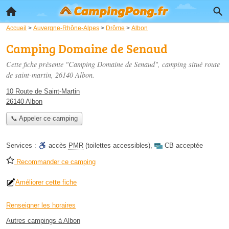
Accueil
>
Auvergne-Rhône-Alpes
>
Drôme
>
Albon
Camping Domaine de Senaud
Cette fiche présente "Camping Domaine de Senaud", camping situé
route
de saint-martin
, 26140 Albon.
10 Route de Saint-Martin
26140 Albon
📞 Appeler ce camping
Services :
accès
PMR
(toilettes accessibles)
,
CB acceptée
Recommander ce camping
Améliorer cette fiche
Renseigner les horaires
Autres campings à Albon