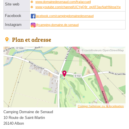
www.domainedesenaud.com/fra/accueil
Site web
www.youtube.com/channel/UCYgQ9r_epXF3axNaHWeoaYw
Facebook
facebook.com/campingdomainedesenaud
Instagram
@camping.domaine.de.senaud
Plan et adresse
© contributeurs OpenStreetMap
Corriger l’adresse ou la localisation
Camping Domaine de Senaud
10 Route de Saint-Martin
26140 Albon