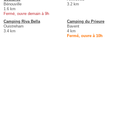
Bénouville
3.2 km
1.6 km
Fermé, ouvre demain à 9h
Camping Riva Bella
Camping du Prieure
Ouistreham
Bavent
3.4 km
4 km
Fermé, ouvre à 10h