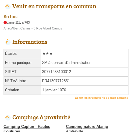
Venir en transports en commun
En bus
Ligne 111, à 763 m
Arrêt Albert Camus - 5 Rue Albert Camus
Informations
Étoiles
★★★
Forme juridique
SA à conseil d'administration
SIRET
30771285100012
N° TVA Intra.
FR41307712851
Création
1 janvier 1976
Éditer les informations de mon camping
Campings à proximité
Camping Capfun - Hautes
Camping nature Alanjo
Coutures
Amfreville