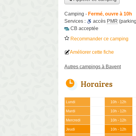
Camping
-
Fermé, ouvre à 10h
Services :
accès
PMR
(parking
CB acceptée
Recommander ce camping
Améliorer cette fiche
Autres campings à Bavent
Horaires
Lundi
10h - 12h
Mardi
10h - 12h
Mercredi
10h - 12h
Jeudi
10h - 12h