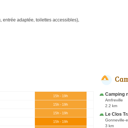
, entrée adaptée, toilettes accessibles)
,
Cam
Camping n
15h - 19h
Amfreville
15h - 19h
2.2 km
15h - 19h
Le Clos Tr
Gonneville-
15h - 19h
3 km