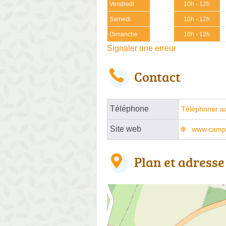
Vendredi
10h - 12h
Samedi
10h - 12h
Dimanche
10h - 12h
Signaler une erreur
Contact
Téléphone
Téléphoner a
Site web
www.campi
Plan et adresse