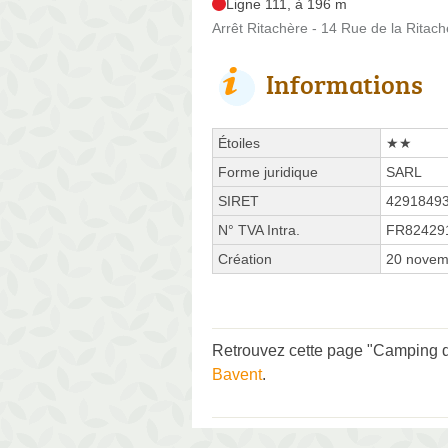
Ligne 111, à 196 m
Arrêt Ritachère - 14 Rue de la Ritach
Informations
Étoiles
★★
Forme juridique
SARL
SIRET
4291849
N° TVA Intra.
FR82429
Création
20 novem
Retrouvez cette page "Camping du
Bavent
.