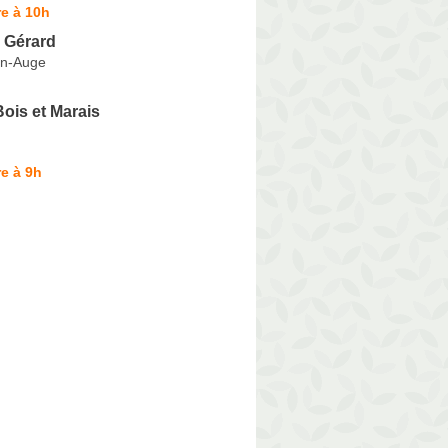
e à 10h
Gérard
en-Auge
ois et Marais
e à 9h