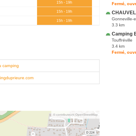
15h - 19h
Fermé, ouvr
15h - 19h
CHAUVEL 
Gonneville-
15h - 19h
3.3 km
Camping B
Touffréville
3.4 km
Fermé, ouvr
u camping
ngduprieure.com
© contributeurs OpenStreetMap