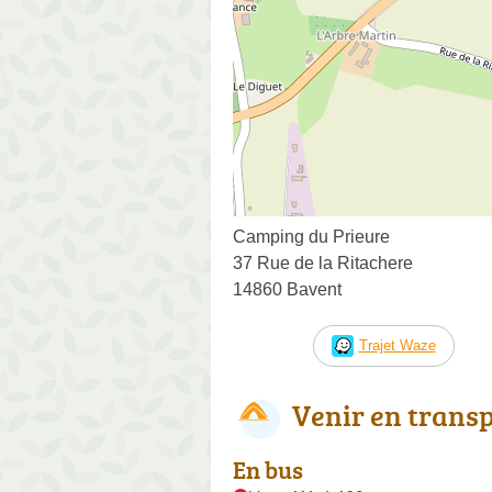
Camping du Prieure
37 Rue de la Ritachere
14860 Bavent
Trajet Waze
Venir en trans
En bus