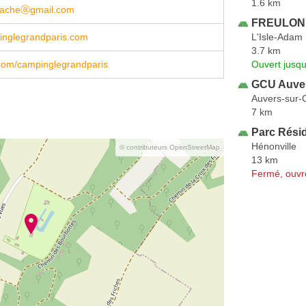
1.6 km
bacheⓐgmail.com
FREULON 
L'Isle-Adam
nglegrandparis.com
3.7 km
Ouvert jusqu
com/campinglegrandparis
GCU Auver
Auvers-sur-
7 km
Parc Résid
Hénonville
© contributeurs OpenStreetMap
13 km
Fermé, ouvr