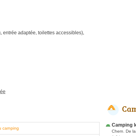
, entrée adaptée, toilettes accessibles)
,
lée
Cam
Camping le
u camping
Chem. De la