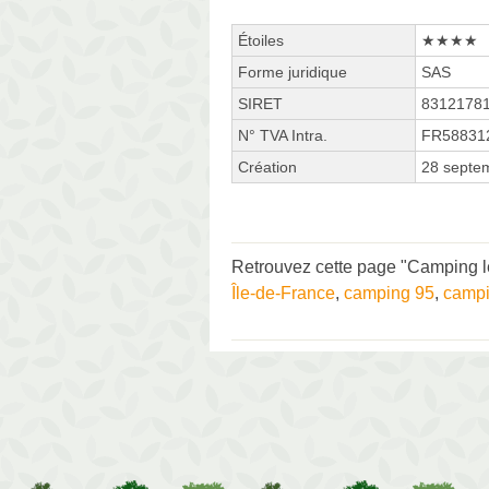
Étoiles
★★★★
Forme juridique
SAS
SIRET
8312178
N° TVA Intra.
FR58831
Création
28 septe
Retrouvez cette page "Camping le
Île-de-France
,
camping 95
,
campi