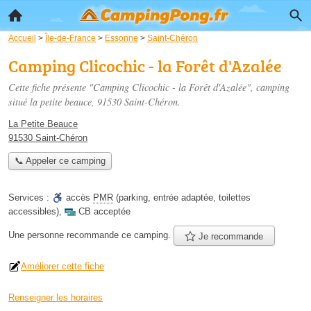
Accueil
>
Île-de-France
>
Essonne
>
Saint-Chéron
Camping Clicochic - la Forêt d'Azalée
Cette fiche présente "Camping Clicochic - la Forêt d'Azalée", camping
situé
la petite beauce
, 91530 Saint-Chéron.
La Petite Beauce
91530 Saint-Chéron
📞 Appeler ce camping
Services :
accès
PMR
(parking, entrée adaptée, toilettes
accessibles)
,
CB acceptée
Une personne
recommande
ce camping.
Je recommande
Améliorer cette fiche
Renseigner les horaires