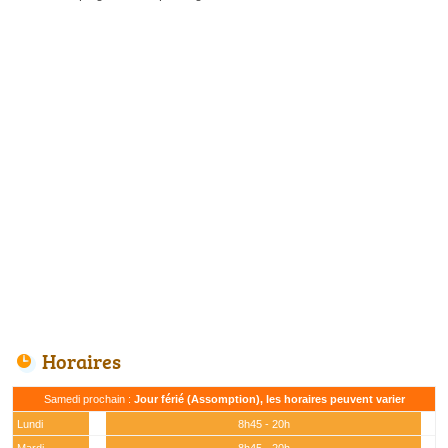
Horaires
Samedi prochain :
Jour férié (Assomption), les horaires peuvent varier
Lundi
8h45 - 20h