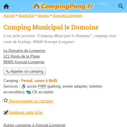
Accueil
>
Grand-Est
>
Vosges
>
Xonrupt-Longemer
Camping Municipal le Domaine
Cette fiche présente "Camping Municipal le Domaine", camping situé
route de la plage
, 88400 Xonrupt-Longemer.
Le Domaine de Longemer
121 Route de la Plage
88400 Xonrupt-Longemer
📞 Appeler ce camping
Camping
-
Fermé, ouvre à 8h45
Services :
accès
PMR
(parking, entrée adaptée, toilettes
accessibles)
,
CB acceptée
Recommander ce camping
Améliorer cette fiche
Autres campings à Xonrupt-Longemer