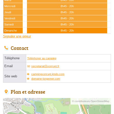
Mardi
8h45 - 20h
Mercredi
8h45 - 20h
Jeudi
8h45 - 20h
Vendredi
8h45 - 20h
Samedi
8h45 - 20h
Dimanche
8h45 - 20h
Signaler une erreur
Contact
Téléphone
Téléphoner au camping
Email
secretariatⓐxonrupt.fr
campingxonrupt.jimdo.com
Site web
domaine-longemer.com
Plan et adresse
© contributeurs OpenStreetMap