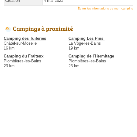
Création
4 mai 2023
Éditer les informations de mon camping
Campings à proximité
Camping des Tuileries
Camping Les Pins ️
Châtel-sur-Moselle
La Vôge-les-Bains
16 km
19 km
Camping du Fraiteux
Camping de l'Hermitage
Plombières-les-Bains
Plombières-les-Bains
23 km
23 km