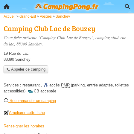
Accueil
>
Grand-Est
>
Vosges
>
Sanchey
Camping Club Lac de Bouzey
Cette fiche présente "Camping Club Lac de Bouzey", camping situé
rue
du lac
, 88390 Sanchey.
19 Rue du Lac
88390 Sanchey
📞 Appeler ce camping
Services :
restaurant
,
accès
PMR
(parking, entrée adaptée, toilettes
accessibles)
,
CB acceptée
Recommander ce camping
Améliorer cette fiche
Renseigner les horaires