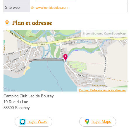
Site web
www.lesnidsdulac.com
Plan et adresse
© contributeurs OpenStreetMap
Corriger l’adresse ou la localisation
Camping Club Lac de Bouzey
19 Rue du Lac
88390 Sanchey
Trajet Waze
Trajet Maps