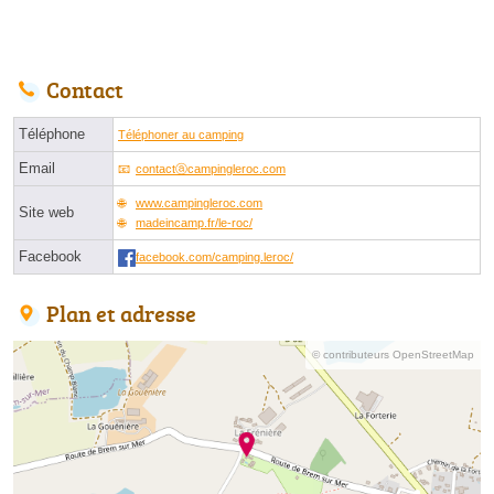
Contact
Téléphone
Téléphoner au camping
Email
contactⓐcampingleroc.com
www.campingleroc.com
Site web
madeincamp.fr/le-roc/
Facebook
facebook.com/camping.leroc/
Plan et adresse
© contributeurs OpenStreetMap