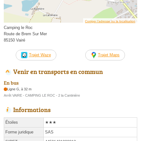
Corriger l’adresse ou la localisation
Camping le Roc
Route de Brem Sur Mer
85150 Vairé
Trajet Waze
Trajet Maps
Venir en transports en commun
En bus
Ligne G, à 32 m
Arrêt VAIRE - CAMPING LE ROC - 2 la Cantinière
Informations
Étoiles
★★★
Forme juridique
SAS