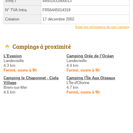
SIRET
44501431900013
N° TVA Intra.
FR56445014319
Création
17 décembre 2002
Éditer les informations de mon camping
Campings à proximité
L'Evasion
Camping Orée de l’Océan
Landevieille
Landevieille
4.3 km
4.4 km
Fermé, ouvre à 9h
Fermé, ouvre à 9h
Camping le Chaponnet - Ciela
Camping l'Île Aux Oiseaux
Village
L'Île-d'Olonne
Brem-sur-Mer
4.7 km
4.6 km
Fermé, ouvre à 9h