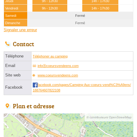
Jeudi
9h - 12h30
14h - 17h30
Vendredi
9h - 12h30
14h - 17h30
Samedi
Fermé
Dimanche
Fermé
Signaler une erreur
Contact
Téléphone
Téléphoner au camping
Email
infoⓐcoeursvendeens.com
Site web
www.coeursvendeens.com
facebook.com/pages/Camping-Aux-coeurs-vend%C3%A9ens/
Facebook
188764607822108
Plan et adresse
© contributeurs OpenStreetMap