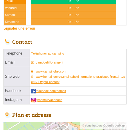
Jeudi
9h - 18h
Vendredi
9h - 18h
Samedi
9h - 18h
Dimanche
9h - 18h
Signaler une erreur
Contact
Téléphone
Téléphoner au camping
Email
campbelⓐorange.fr
www.campingbel.com
Site web
www.homair.com/camping/bel/informations-pratiques?rental_typ
e=ALL#goto-content
Facebook
facebook.com/homair
Instagram
@homairvacances
Plan et adresse
© contributeurs OpenStreetMap