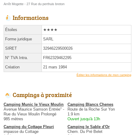
Arrêt Mogette - 27 Rue du perthuis breton
Informations
Étoiles
★★★★
Forme juridique
SARL
SIRET
32946229500026
N° TVA Intra.
FR62329462295
Création
21 mars 1984
Éditer les informations de mon camping
Campings à proximité
Camping Munic le Vieux Moulin
Camping Blancs Chenes
Avenue Maurice Samson Entrée" -
Route de la Roche Sur Yon
Rue du Vieux Moulin Prolongé
1.9 km
985 mètres
Ouvert jusqu'à 13h
Camping du Cottage Fleuri
Camping le Sable d'Or
impasse du Cottage
Chem. Du Pré Belet