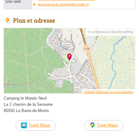
Site web
lemaraisneuf.campingdevendee.fr
Plan et adresse
© contributeurs OpenStreetMap
Corriger l’adresse ou la localisation
Camping le Marais Neuf
La 2 chemin de la Senserie
85550 La Barre-de-Monts
Trajet Waze
Trajet Maps