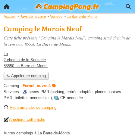
Accueil
>
Pays de la Loire
>
Vendée
>
La Barre-de-Monts
Camping le Marais Neuf
Cette fiche présente "Camping le Marais Neuf", camping situé
chemin de
la senserie
, 85550 La Barre-de-Monts.
La
2 chemin de la Senserie
85550 La Barre-de-Monts
📞 Appeler ce camping
Camping
-
Fermé, ouvre à 9h
Services :
accès
PMR
(parking, entrée adaptée, places assises
PMR, toilettes accessibles)
,
CB acceptée
Recommander ce camping
Améliorer cette fiche
Autres campings à La Barre-de-Monts