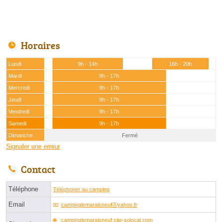
Horaires
Lundi
9h - 14h
16h - 20h
Mardi
9h - 17h
Mercredi
9h - 17h
Jeudi
9h - 17h
Vendredi
9h - 17h
Samedi
9h - 17h
Dimanche
Fermé
Signaler une erreur
Contact
Téléphone
Téléphoner au camping
Email
campinglemaraisneufⓐyahoo.fr
campinglemaraisneuf.site-solocal.com