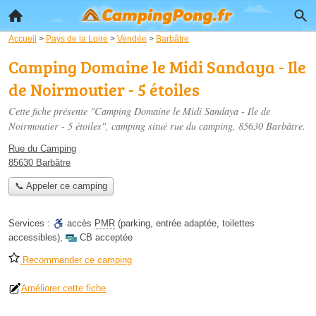
Accueil
>
Pays de la Loire
>
Vendée
>
Barbâtre
Camping Domaine le Midi Sandaya - Ile
de Noirmoutier - 5 étoiles
Cette fiche présente "Camping Domaine le Midi Sandaya - Ile de
Noirmoutier - 5 étoiles", camping situé
rue du camping
, 85630 Barbâtre.
Rue du Camping
85630 Barbâtre
📞 Appeler ce camping
Services :
accès
PMR
(parking, entrée adaptée, toilettes
accessibles)
,
CB acceptée
Recommander ce camping
Améliorer cette fiche