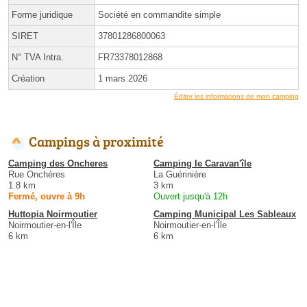
Forme juridique
Société en commandite simple
SIRET
37801286800063
N° TVA Intra.
FR73378012868
Création
1 mars 2026
Éditer les informations de mon camping
Campings à proximité
Camping des Oncheres
Camping le Caravan'île
Rue Onchères
La Guérinière
1.8 km
3 km
Fermé, ouvre à 9h
Ouvert jusqu'à 12h
Huttopia Noirmoutier
Camping Municipal Les Sableaux
Noirmoutier-en-l'Île
Noirmoutier-en-l'Île
6 km
6 km