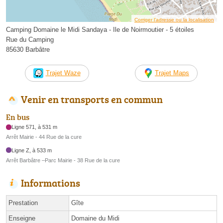
Corriger l’adresse ou la localisation
Camping Domaine le Midi Sandaya - Ile de Noirmoutier - 5 étoiles
Rue du Camping
85630 Barbâtre
Trajet Waze
Trajet Maps
Venir en transports en commun
En bus
Ligne 571, à 531 m
Arrêt Mairie - 44 Rue de la cure
Ligne Z, à 533 m
Arrêt Barbâtre –Parc Mairie - 38 Rue de la cure
Informations
Prestation
Gîte
Enseigne
Domaine du Midi