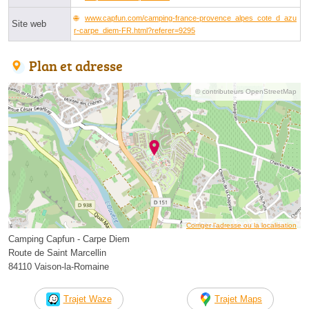
www.capfun.com/camping-france-provence_alpes_cote_d_azu
Site web
r-carpe_diem-FR.html?referer=9295
Plan et adresse
© contributeurs OpenStreetMap
Corriger l’adresse ou la localisation
Camping Capfun - Carpe Diem
Route de Saint Marcellin
84110 Vaison-la-Romaine
Trajet Waze
Trajet Maps