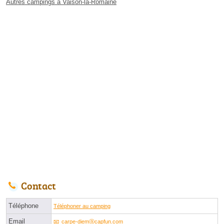
Autres campings à Vaison-la-Romaine
Contact
Téléphone
Téléphoner au camping
Email
carpe-diemⓐcapfun.com