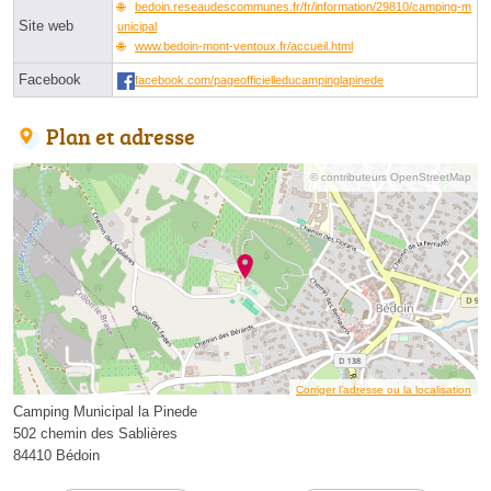
bedoin.reseaudescommunes.fr/fr/information/29810/camping-m
Site web
unicipal
www.bedoin-mont-ventoux.fr/accueil.html
Facebook
facebook.com/pageofficielleducampinglapinede
Plan et adresse
© contributeurs OpenStreetMap
Corriger l’adresse ou la localisation
Camping Municipal la Pinede
502 chemin des Sablières
84410 Bédoin