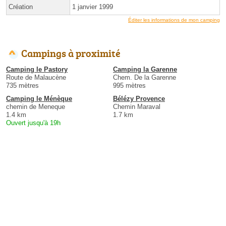
Création
1 janvier 1999
Éditer les informations de mon camping
Campings à proximité
Camping le Pastory
Camping la Garenne
Route de Malaucène
Chem. De la Garenne
735 mètres
995 mètres
Camping le Ménèque
Bélézy Provence
chemin de Meneque
Chemin Maraval
1.4 km
1.7 km
Ouvert jusqu'à 19h