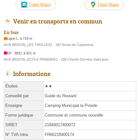
Trajet Waze
Trajet Maps
Venir en transports en commun
En bus
Ligne L, à 719 m
Arrêt BEDOIN_LES TREILLES2 - 182 Route de Carpentras
EP - BED, à 821 m
Arrêt BEDOIN_ECOLE PRIMAIRE1 - 208 Chemin Derrière Saint-jean
Informations
Étoiles
★★
Conseillé par
Guide du Routard
Enseigne
Camping Municipal la Pinede
Forme juridique
Commune et commune nouvelle
SIRET
21840017400072
N° TVA Intra.
FR66218400174