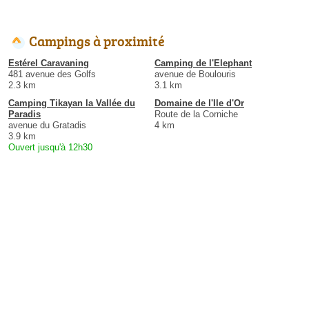
Campings à proximité
Estérel Caravaning
Camping de l'Elephant
481 avenue des Golfs
avenue de Boulouris
2.3 km
3.1 km
Camping Tikayan la Vallée du
Domaine de l'Ile d'Or
Paradis
Route de la Corniche
avenue du Gratadis
4 km
3.9 km
Ouvert jusqu'à 12h30