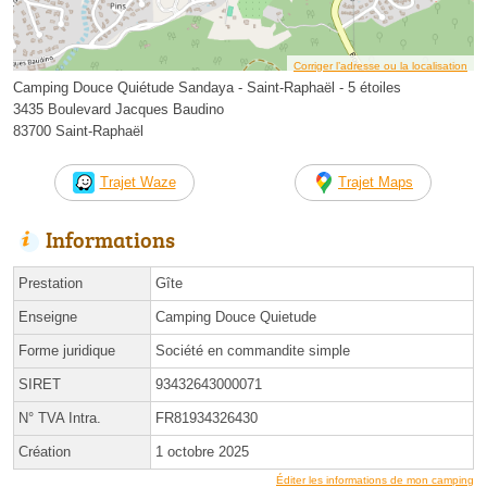
Corriger l’adresse ou la localisation
Camping Douce Quiétude Sandaya - Saint-Raphaël - 5 étoiles
3435 Boulevard Jacques Baudino
83700 Saint-Raphaël
Trajet Waze
Trajet Maps
Informations
Prestation
Gîte
Enseigne
Camping Douce Quietude
Forme juridique
Société en commandite simple
SIRET
93432643000071
N° TVA Intra.
FR81934326430
Création
1 octobre 2025
Éditer les informations de mon camping