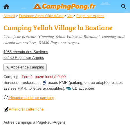
Accueil
>
Provence-Alpes-Côte d'Azur
>
Var
>
Puget-sur-Argens
Camping Yelloh Village la Bastiane
Cette fiche présente "Camping Yelloh Village la Bastiane", camping situé
chemin des suvières
, 83480 Puget-sur-Argens.
1056 chemin des Suvières
83480 Puget-sur-Argens
📞 Appeler ce camping
Camping
-
Fermé, ouvre lundi à 9h00
Services :
restaurant
,
accès
PMR
(parking, entrée adaptée, places
assises PMR, toilettes accessibles)
,
CB acceptée
Recommander ce camping
Améliorer cette fiche
Autres campings à Puget-sur-Argens