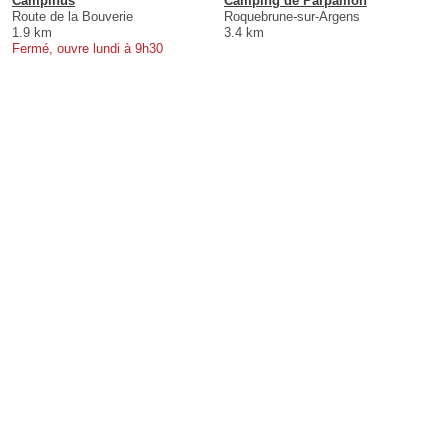
Campinus
Camping de Parpaillon
Route de la Bouverie
Roquebrune-sur-Argens
1.9 km
3.4 km
Fermé, ouvre lundi à 9h30