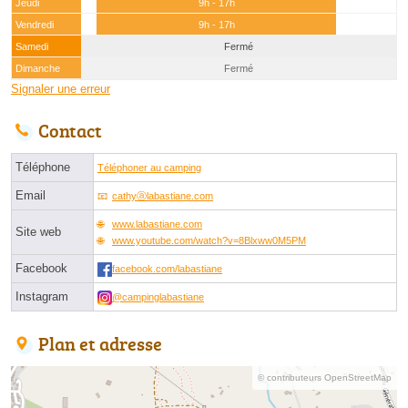
Jeudi
9h - 17h
Vendredi
9h - 17h
Samedi
Fermé
Dimanche
Fermé
Signaler une erreur
Contact
Téléphone
Téléphoner au camping
Email
cathyⓐlabastiane.com
www.labastiane.com
Site web
www.youtube.com/watch?v=8Blxww0M5PM
Facebook
facebook.com/labastiane
Instagram
@campinglabastiane
Plan et adresse
© contributeurs OpenStreetMap