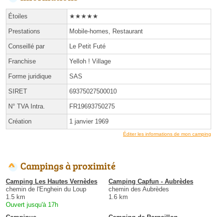
Étoiles
★★★★★
Prestations
Mobile-homes, Restaurant
Conseillé par
Le Petit Futé
Franchise
Yelloh ! Village
Forme juridique
SAS
SIRET
69375027500010
N° TVA Intra.
FR19693750275
Création
1 janvier 1969
Éditer les informations de mon camping
Campings à proximité
Camping Les Hautes Vernèdes
Camping Capfun - Aubrèdes
chemin de l'Enghein du Loup
chemin des Aubrèdes
1.5 km
1.6 km
Ouvert jusqu'à 17h