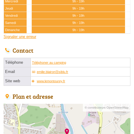
Mercredi
9h - 19h
Jeudi
9h - 19h
Vendredi
9h - 19h
Samedi
9h - 19h
Dimanche
9h - 19h
Signaler une erreur
Contact
Téléphone
Téléphoner au camping
Email
emilie.blaironⓐsiblu.fr
Site web
www.lemontourey.fr
Plan et adresse
© contributeurs OpenStreetMap