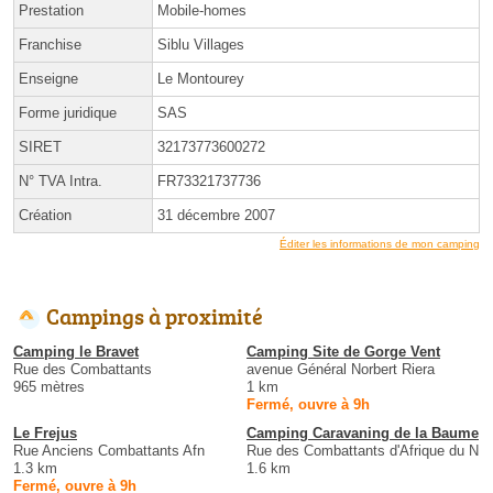
Prestation
Mobile-homes
Franchise
Siblu Villages
Enseigne
Le Montourey
Forme juridique
SAS
SIRET
32173773600272
N° TVA Intra.
FR73321737736
Création
31 décembre 2007
Éditer les informations de mon camping
Campings à proximité
Camping le Bravet
Camping Site de Gorge Vent
Rue des Combattants
avenue Général Norbert Riera
965 mètres
1 km
Fermé, ouvre à 9h
Le Frejus
Camping Caravaning de la Baume
Rue Anciens Combattants Afn
Rue des Combattants d'Afrique du N
1.3 km
1.6 km
Fermé, ouvre à 9h