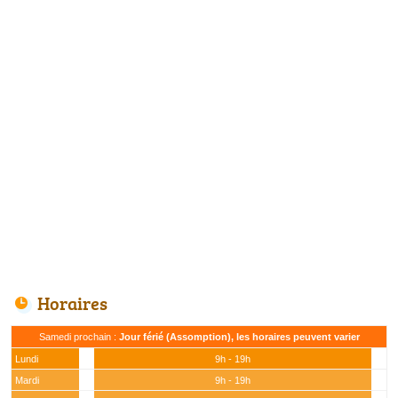
Horaires
Samedi prochain :
Jour férié (Assomption), les horaires peuvent varier
Lundi
9h - 19h
Mardi
9h - 19h