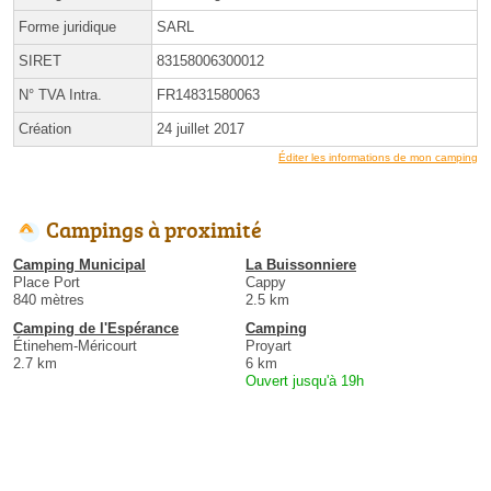
Forme juridique
SARL
SIRET
83158006300012
N° TVA Intra.
FR14831580063
Création
24 juillet 2017
Éditer les informations de mon camping
Campings à proximité
Camping Municipal
La Buissonniere
Place Port
Cappy
840 mètres
2.5 km
Camping de l'Espérance
Camping
Étinehem-Méricourt
Proyart
2.7 km
6 km
Ouvert jusqu'à 19h