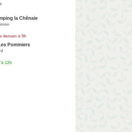
s
mping la Chênaie
Simon
e demain à 9h
Les Pommiers
rd
'à 12h