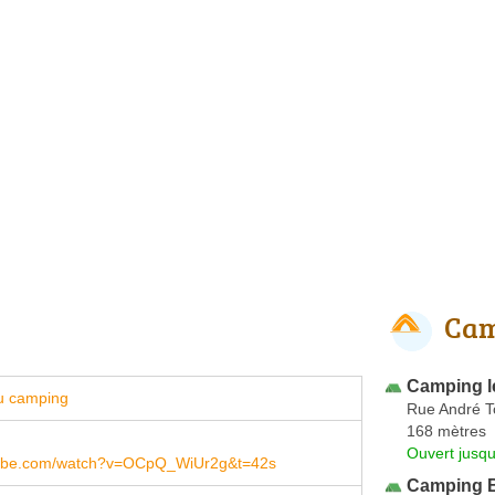
Cam
Camping l
u camping
Rue André T
168 mètres
Ouvert jusqu
ube.com/watch?v=OCpQ_WiUr2g&t=42s
Camping B