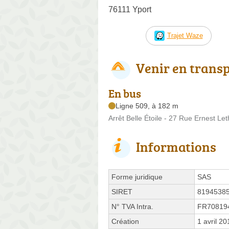
76111 Yport
Trajet Waze
Venir en trans
En bus
Ligne 509, à 182 m
Arrêt Belle Étoile - 27 Rue Ernest Leth
Informations
Forme juridique
SAS
SIRET
8194538
N° TVA Intra.
FR70819
Création
1 avril 20