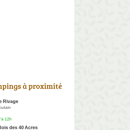
pings à proximité
e Rivage
outain
'à 12h
ois des 40 Acres