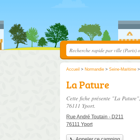
Accueil
>
Normandie
>
Seine-Maritime
La Pature
Cette fiche présente "La Pature
76111 Yport.
Rue André Toutain - D211
76111 Yport
📞 Appeler ce camping