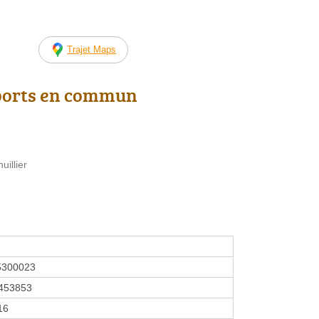
Trajet Maps
ports en commun
uillier
5300023
453853
16