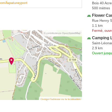
com/lapatureyport
Bois 40 Acre
500 mètres
Flower Ca
Rue Henry 
1.1 km
Fermé, ouvr
© contributeurs OpenStreetMap
Camping 
Saint-Léona
2.9 km
Ouvert jusqu
Corriger l’adresse ou la localisation