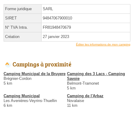
Forme juridique
SARL
SIRET
94847067900010
N° TVA Intra.
FR81948470679
Création
27 janvier 2023
Éditer les informations de mon camping
Campings à proximité
Camping Municipal de la Bruyere
Camping des 3 Lacs - Camping
Brégnier-Cordon
Savoie
5 km
Belmont-Tramonet
5 km
Camping Municipal
Camping de l'Arbaz
Les Avenières-Veyrins-Thuellin
Novalaise
6 km
11 km