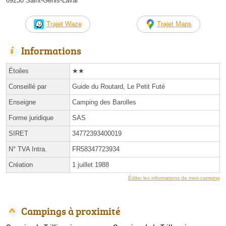
69230 Saint-Genis-Laval
Trajet Waze
Trajet Maps
Informations
Étoiles
★★
Conseillé par
Guide du Routard, Le Petit Futé
Enseigne
Camping des Barolles
Forme juridique
SAS
SIRET
34772393400019
N° TVA Intra.
FR58347723934
Création
1 juillet 1988
Éditer les informations de mon camping
Campings à proximité