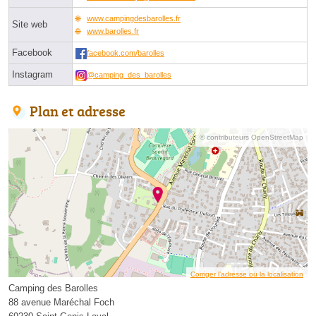
www.campingdesbarolles.fr
Site web
www.barolles.fr
Facebook
facebook.com/barolles
Instagram
@camping_des_barolles
Plan et adresse
© contributeurs OpenStreetMap
Corriger l’adresse ou la localisation
Camping des Barolles
88 avenue Maréchal Foch