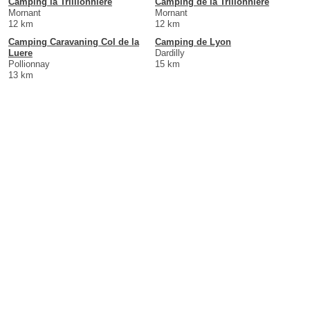
Camping la Trillionniere
Camping de la Trillonniere
Mornant
Mornant
12 km
12 km
Camping Caravaning Col de la
Camping de Lyon
Luere
Dardilly
Pollionnay
15 km
13 km