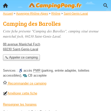
Accueil
>
Auvergne-Rhône-Alpes
>
Rhône
>
Saint-Genis-Laval
Camping des Barolles
Cette fiche présente "Camping des Barolles", camping situé
avenue
maréchal foch
, 69230 Saint-Genis-Laval.
88 avenue Maréchal Foch
69230 Saint-Genis-Laval
📞 Appeler ce camping
Services :
accès
PMR
(parking, entrée adaptée, toilettes
accessibles)
,
CB acceptée
Recommander ce camping
Améliorer cette fiche
Renseigner les horaires