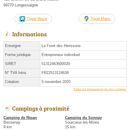
69770 Longessaigne
Trajet Waze
Trajet Maps
Informations
Enseigne
La Foret des Herissons
Forme juridique
Entrepreneur individuel
SIRET
51312463600020
N° TVA Intra.
FR22513124636
Création
5 novembre 2020
Éditer les informations de mon camping
Campings à proximité
Camping de Ripan
Camping du Sonnay
Bessenay
Sourcieux-les-Mines
9 km
15 km