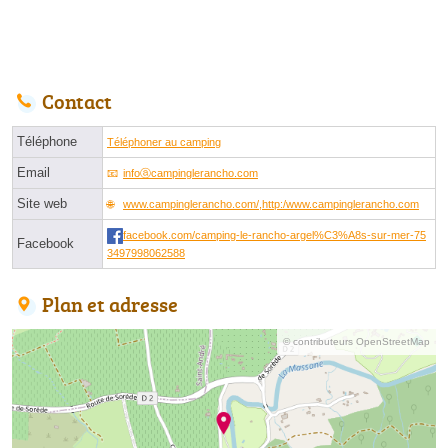
Contact
Téléphone
Téléphoner au camping
Email
infoⓐcampinglerancho.com
Site web
www.campinglerancho.com/,http:/www.campinglerancho.com
facebook.com/camping-le-rancho-argel%C3%A8s-sur-mer-75
Facebook
3497998062588
Plan et adresse
© contributeurs OpenStreetMap