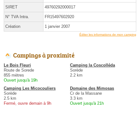
SIRET
49760292000017
N° TVA Intra.
FR15497602920
Création
1 janvier 2007
Éditer les informations de mon camping
Campings à proximité
Le Bois Fleuri
Camping la Coscolléda
Route de Sorede
Sorède
855 mètres
2.2 km
Ouvert jusqu'à 19h
Camping Les Micocouliers
Domaine des Mimosas
Sorède
Cr de la Massane
2.5 km
3.3 km
Fermé, ouvre demain à 9h
Ouvert jusqu'à 21h