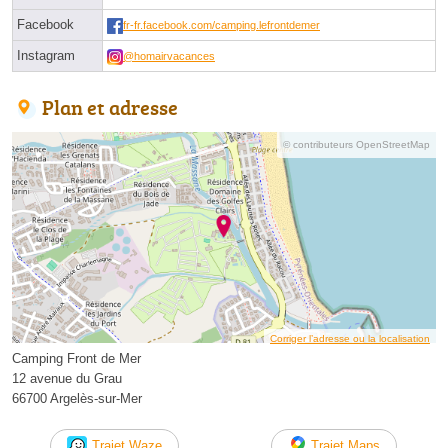
Facebook
fr-fr.facebook.com/camping.lefrontdemer
Instagram
@homairvacances
Plan et adresse
© contributeurs OpenStreetMap
Corriger l’adresse ou la localisation
Camping Front de Mer
12 avenue du Grau
66700 Argelès-sur-Mer
Trajet Waze
Trajet Maps