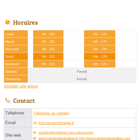
Horaires
Lundi
9h - 12h
14h - 17h
Mardi
9h - 12h
14h - 17h
Mercredi
9h - 12h
14h - 17h
Jeudi
9h - 12h
14h - 17h
Vendredi
9h - 12h
14h - 17h
Samedi
Fermé
Dimanche
Fermé
Signaler une erreur
Contact
Téléphone
Téléphoner au camping
Email
front.de.merⓐorange.fr
campingfrontdemer.site-solocal.com
Site web
www.campinglasardane.fr/,http:/www.campinglasardane.com