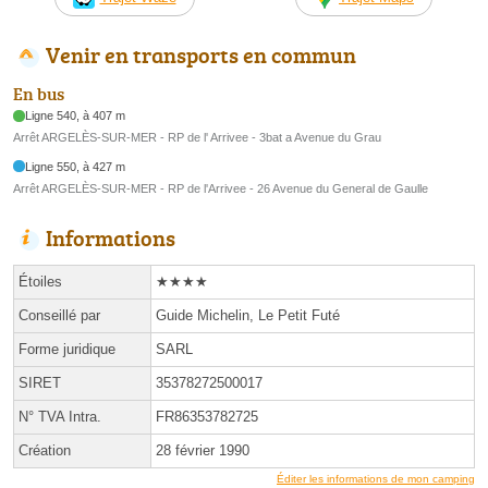
Venir en transports en commun
En bus
Ligne 540, à 407 m
Arrêt ARGELÈS-SUR-MER - RP de l' Arrivee - 3bat a Avenue du Grau
Ligne 550, à 427 m
Arrêt ARGELÈS-SUR-MER - RP de l'Arrivee - 26 Avenue du General de Gaulle
Informations
Étoiles
★★★★
Conseillé par
Guide Michelin, Le Petit Futé
Forme juridique
SARL
SIRET
35378272500017
N° TVA Intra.
FR86353782725
Création
28 février 1990
Éditer les informations de mon camping