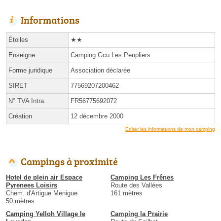
Informations
Étoiles
★★
Enseigne
Camping Gcu Les Peupliers
Forme juridique
Association déclarée
SIRET
77569207200462
N° TVA Intra.
FR56775692072
Création
12 décembre 2000
Éditer les informations de mon camping
Campings à proximité
Hotel de plein air Espace
Camping Les Frênes
Pyrenees Loisirs
Route des Vallées
Chem. d'Artigue Menigue
161 mètres
50 mètres
Camping Yelloh Village le
Camping la Prairie