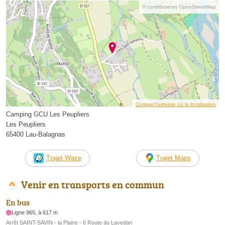
© contributeurs OpenStreetMap
Corriger l’adresse ou la localisation
Camping GCU Les Peupliers
Les Peupliers
65400 Lau-Balagnas
Trajet Waze
Trajet Maps
Venir en transports en commun
En bus
Ligne 965, à 617 m
Arrêt SAINT-SAVIN - la Plaine - 6 Route du Lavedan