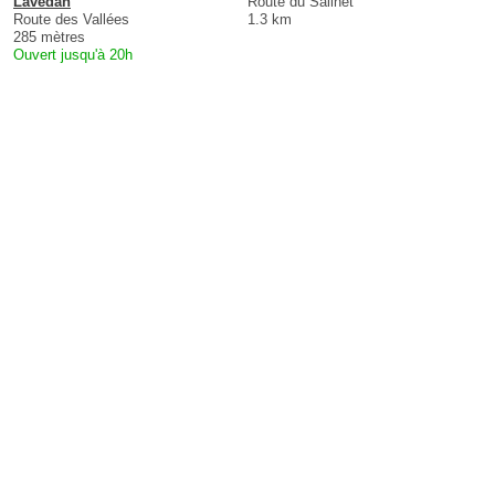
Lavedan
Route du Sailhet
Route des Vallées
1.3 km
285 mètres
Ouvert jusqu'à 20h