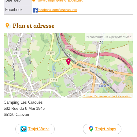
Site web
www.camping-les-craoues.net
Facebook
facebook.com/lescraoues/
Plan et adresse
© contributeurs OpenStreetMap
Corriger l’adresse ou la localisation
Camping Les Craouès
682 Rue du 8 Mai 1945
65130 Capvern
Trajet Waze
Trajet Maps