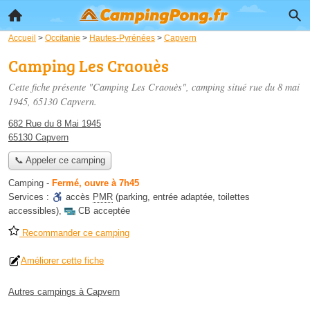
Accueil
>
Occitanie
>
Hautes-Pyrénées
>
Capvern
Camping Les Craouès
Cette fiche présente "Camping Les Craouès", camping situé
rue du 8 mai
1945
, 65130 Capvern.
682 Rue du 8 Mai 1945
65130 Capvern
📞 Appeler ce camping
Camping
-
Fermé, ouvre à 7h45
Services :
accès
PMR
(parking, entrée adaptée, toilettes
accessibles)
,
CB acceptée
Recommander ce camping
Améliorer cette fiche
Autres campings à Capvern