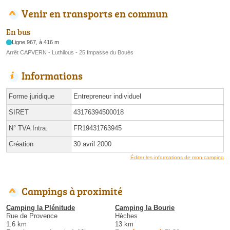
Venir en transports en commun
En bus
Ligne 967, à 416 m
Arrêt CAPVERN - Luthilous - 25 Impasse du Boués
Informations
Forme juridique
Entrepreneur individuel
SIRET
43176394500018
N° TVA Intra.
FR19431763945
Création
30 avril 2000
Éditer les informations de mon camping
Campings à proximité
Camping la Plénitude
Camping la Bourie
Rue de Provence
Hèches
1.6 km
13 km