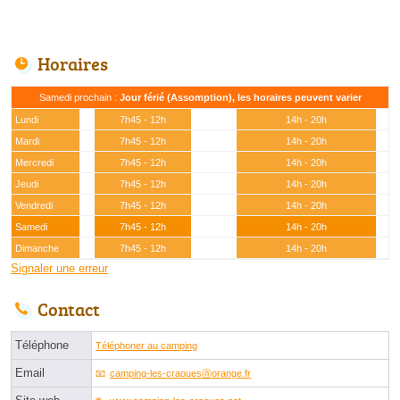
Horaires
Samedi prochain :
Jour férié (Assomption), les horaires peuvent varier
Lundi
7h45 - 12h
14h - 20h
Mardi
7h45 - 12h
14h - 20h
Mercredi
7h45 - 12h
14h - 20h
Jeudi
7h45 - 12h
14h - 20h
Vendredi
7h45 - 12h
14h - 20h
Samedi
7h45 - 12h
14h - 20h
Dimanche
7h45 - 12h
14h - 20h
Signaler une erreur
Contact
Téléphone
Téléphoner au camping
Email
camping-les-craouesⓐorange.fr