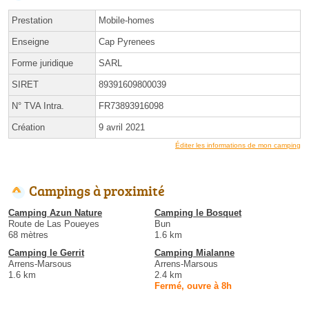
Prestation
Mobile-homes
Enseigne
Cap Pyrenees
Forme juridique
SARL
SIRET
89391609800039
N° TVA Intra.
FR73893916098
Création
9 avril 2021
Éditer les informations de mon camping
Campings à proximité
Camping Azun Nature
Camping le Bosquet
Route de Las Poueyes
Bun
68 mètres
1.6 km
Camping le Gerrit
Camping Mialanne
Arrens-Marsous
Arrens-Marsous
1.6 km
2.4 km
Fermé, ouvre à 8h