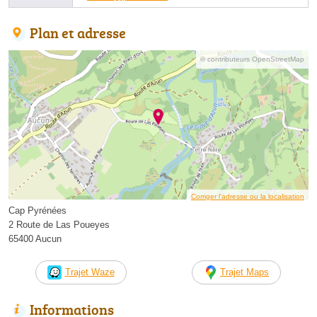
Plan et adresse
© contributeurs OpenStreetMap
Corriger l’adresse ou la localisation
Cap Pyrénées
2 Route de Las Poueyes
65400 Aucun
Trajet Waze
Trajet Maps
Informations