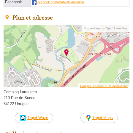
Facebook
facebook.com/latabledelarrouleta
Plan et adresse
© contributeurs OpenStreetMap
Corriger l’adresse ou la localisation
Camping Larrouleta
210 Rue de Socoa
64122 Urrugne
Trajet Waze
Trajet Maps