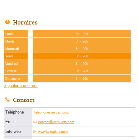
Horaires
Lundi
8h - 20h
Mardi
8h - 20h
Mercredi
8h - 20h
Jeudi
8h - 20h
Vendredi
8h - 20h
Samedi
8h - 20h
Dimanche
8h - 20h
Signaler une erreur
Contact
Téléphone
Téléphoner au camping
Email
contactⓐlarrouleta.com
Site web
www.larrouleta.com