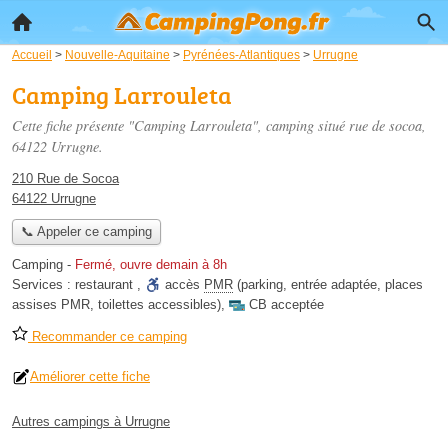
Accueil
>
Nouvelle-Aquitaine
>
Pyrénées-Atlantiques
>
Urrugne
Camping Larrouleta
Cette fiche présente "Camping Larrouleta", camping situé
rue de socoa
,
64122 Urrugne.
210 Rue de Socoa
64122 Urrugne
📞 Appeler ce camping
Camping
-
Fermé, ouvre demain à 8h
Services :
restaurant
,
accès
PMR
(parking, entrée adaptée, places
assises PMR, toilettes accessibles)
,
CB acceptée
Recommander ce camping
Améliorer cette fiche
Autres campings à Urrugne