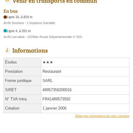
Venir en transports en commun
En bus
Ligne 16, à 819 m
Arrêt Souhara - 1 Impasse Garattiki
Ligne 4, à 201 m
Arrêt Larruleta - 1029bis Route Départementale n° 810
Informations
Étoiles
★★★
Prestation
Restaurant
Forme juridique
SARL
SIRET
48957359200016
N° TVA Intra.
FR41489573592
Création
1 janvier 2006
Éditer les informations de mon camping