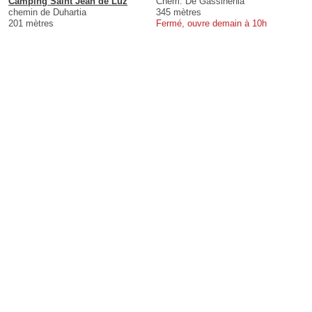
Camping Saint Jean de Luz
Chem. De Gassinenia
chemin de Duhartia
345 mètres
201 mètres
Fermé, ouvre demain à 10h