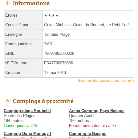
Informations
Étoiles
★★★★
Conseillé par
Guide Michelin, Guide du Routard, Le Petit Futé
Enseigne
Tamaris Plage
Forme juridique
SARL
SIRET
79097063600029
N° TVA Intra.
FR47790970636
Création
17 mai 2013
Éditer les informations de mon camping
Campings à proximité
Camping-plage Soubelet
Arena Camping Pays Basque
Route des Plages
Quartier Acotz
184 mètres
186 mètres
Ouvert jusqu'à 22h
Fermé, ouvre demain à 9h
Camping Duna Munguy |
Camping le Basque