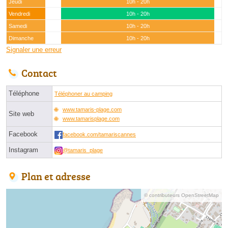
Jeudi
10h - 20h
Vendredi
10h - 20h
Samedi
10h - 20h
Dimanche
10h - 20h
Signaler une erreur
Contact
Téléphone
Téléphoner au camping
www.tamaris-plage.com
Site web
www.tamarisplage.com
Facebook
facebook.com/tamariscannes
Instagram
@tamaris_plage
Plan et adresse
© contributeurs OpenStreetMap