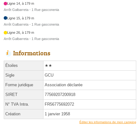
Ligne 14, à 179 m
Arrêt Galbarreta - 1 Rue gasconenia
Ligne 15, à 179 m
Arrêt Galbarreta - 1 Rue gasconenia
Ligne 26, à 179 m
Arrêt Galbarreta - 1 Rue gasconenia
Informations
Étoiles
★★
Sigle
GCU
Forme juridique
Association déclarée
SIRET
77569207200918
N° TVA Intra.
FR56775692072
Création
1 janvier 1958
Éditer les informations de mon camping