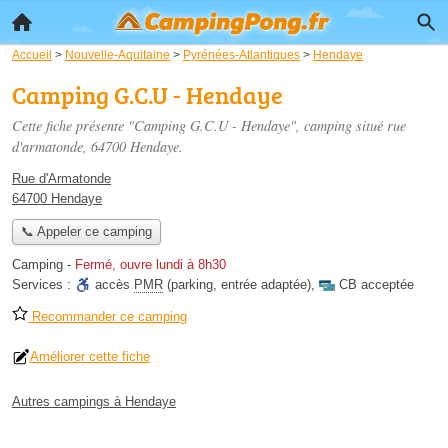
Accueil
>
Nouvelle-Aquitaine
>
Pyrénées-Atlantiques
>
Hendaye
Camping G.C.U - Hendaye
Cette fiche présente "Camping G.C.U - Hendaye", camping situé
rue
d'armatonde
, 64700 Hendaye.
Rue d'Armatonde
64700 Hendaye
📞 Appeler ce camping
Camping
-
Fermé, ouvre lundi à 8h30
Services :
accès
PMR
(parking, entrée adaptée)
,
CB acceptée
Recommander ce camping
Améliorer cette fiche
Autres campings à Hendaye