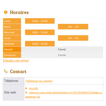
Horaires
Lundi
8h30 - 12h30
Mardi
13h - 17h
Mercredi
8h30 - 12h30
Jeudi
13h - 17h
Vendredi
8h30 - 12h30
Samedi
Fermé
Dimanche
Fermé
Signaler une erreur
Contact
Téléphone
Téléphoner au camping
gcu.info
Site web
www.gcu.asso.fr/terrains/hendaye-pyr%C3%A9n%C3%A9es-a
tlantiques-64