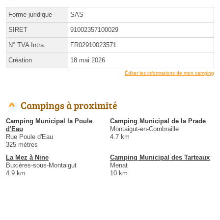
Forme juridique
SAS
SIRET
91002357100029
N° TVA Intra.
FR02910023571
Création
18 mai 2026
Éditer les informations de mon camping
Campings à proximité
Camping Municipal la Poule
Camping Municipal de la Prade
d'Eau
Montaigut-en-Combraille
Rue Poule d'Eau
4.7 km
325 mètres
La Mez à Nine
Camping Municipal des Tarteaux
Buxières-sous-Montaigut
Menat
4.9 km
10 km