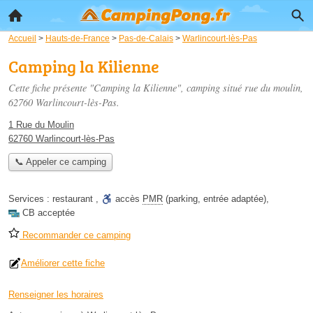
Accueil
>
Hauts-de-France
>
Pas-de-Calais
>
Warlincourt-lès-Pas
Camping la Kilienne
Cette fiche présente "Camping la Kilienne", camping situé
rue du moulin
,
62760 Warlincourt-lès-Pas.
1 Rue du Moulin
62760 Warlincourt-lès-Pas
📞 Appeler ce camping
Services :
restaurant
,
accès
PMR
(parking, entrée adaptée)
,
CB acceptée
Recommander ce camping
Améliorer cette fiche
Renseigner les horaires