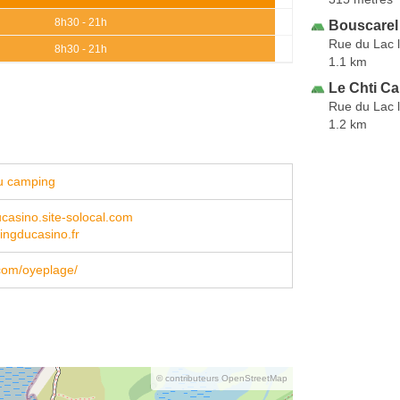
8h30 - 21h
Bouscarel
Rue du Lac l
8h30 - 21h
1.1 km
Le Chti C
Rue du Lac l
1.2 km
u camping
asino.site-solocal.com
ngducasino.fr
com/oyeplage/
© contributeurs OpenStreetMap