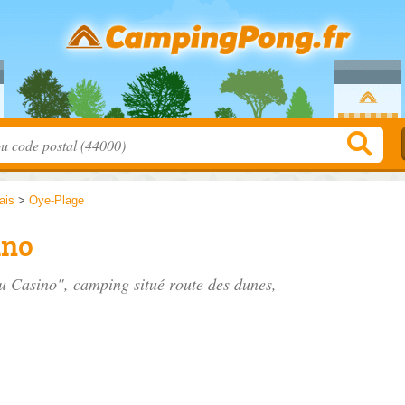
ais
>
Oye-Plage
ino
du Casino", camping situé
route des dunes
,