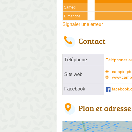
Samedi
Dimanche
Signaler une erreur
Contact
Téléphone
Téléphoner a
campingduc
Site web
www.campi
Facebook
facebook.
Plan et adresse