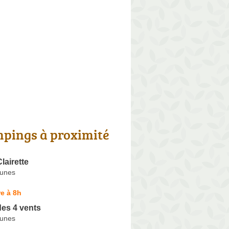
pings à proximité
airette
Dunes
e à 8h
es 4 vents
Dunes