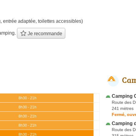
, entrée adaptée, toilettes accessibles)
amping.
Je recommande
Cam
Camping Cl
8h30 - 21h
Route des 
8h30 - 21h
241 mètres
Fermé, ouvr
8h30 - 21h
Camping d
8h30 - 21h
Route des 
8h30 - 21h
315 mètres