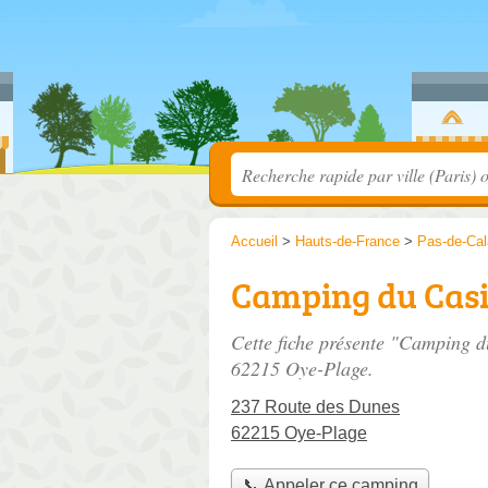
Accueil
>
Hauts-de-France
>
Pas-de-Cal
Camping du Cas
Cette fiche présente "Camping 
62215 Oye-Plage.
237 Route des Dunes
62215 Oye-Plage
📞 Appeler ce camping