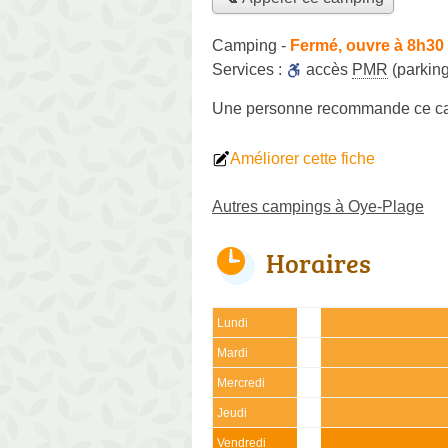
Camping
-
Fermé, ouvre à 8h30
Services :
accès
PMR
(parking
Une personne
recommande
ce c
Améliorer cette fiche
Autres campings à Oye-Plage
Horaires
Lundi
Mardi
Mercredi
Jeudi
Vendredi