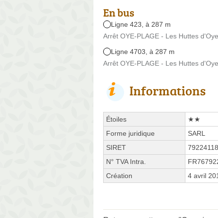
En bus
Ligne 423, à 287 m
Arrêt OYE-PLAGE - Les Huttes d'Oye
Ligne 4703, à 287 m
Arrêt OYE-PLAGE - Les Huttes d'Oye
Informations
Étoiles
★★
Forme juridique
SARL
SIRET
7922411
N° TVA Intra.
FR76792
Création
4 avril 20