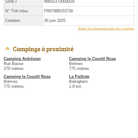
SIRET
98815373000029
N° TVA Intra.
FR67988153730
Création
30 juin 2025
Éditer les informations de mon camping
Campings à proximité
Camping Ardrésien
Camping le Courtil Rose
Rue Basse
Brêmes
270 mètres
775 mètres
Camping le Courtil Rose
La Paillote
Brêmes
Balinghem
775 mètres
1.8 km