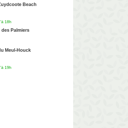
Zuydcoote Beach
'à 18h
 des Palmiers
du Meul-Houck
'à 19h