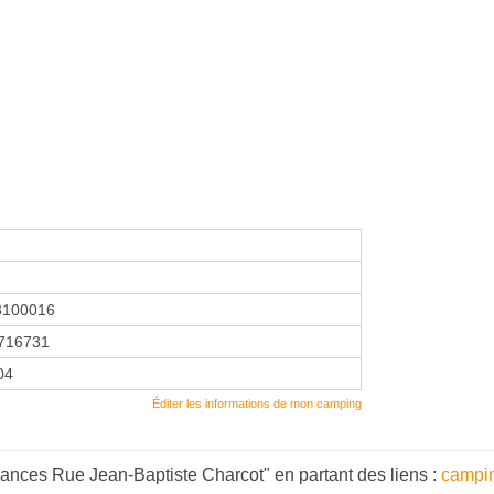
3100016
716731
04
Éditer les informations de mon camping
ances Rue Jean-Baptiste Charcot" en partant des liens :
campi