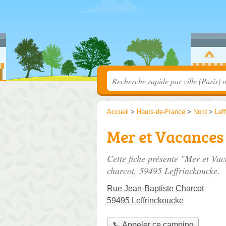
Accueil
>
Hauts-de-France
>
Nord
>
Lef
Mer et Vacances
Cette fiche présente "Mer et Va
charcot
, 59495 Leffrinckoucke.
Rue Jean-Baptiste Charcot
59495 Leffrinckoucke
📞 Appeler ce camping