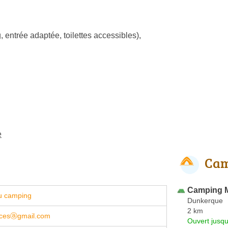
, entrée adaptée, toilettes accessibles)
,
e
Cam
Camping Mu
u camping
Dunkerque
2 km
ncesⓐgmail.com
Ouvert jusqu