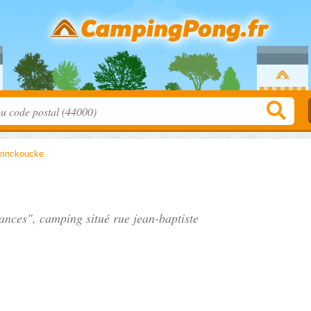
frinckoucke
cances", camping situé
rue jean-baptiste