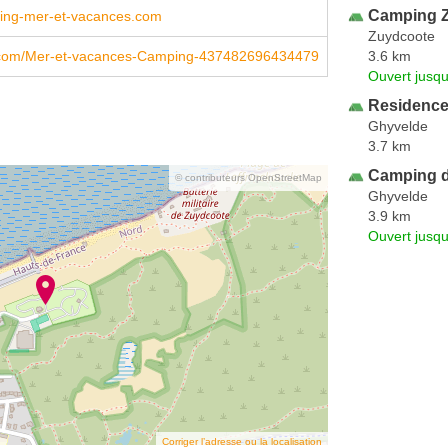
Camping 
ng-mer-et-vacances.com
Zuydcoote
3.6 km
com/Mer-et-vacances-Camping-437482696434479
Ouvert jusqu
Residence
Ghyvelde
3.7 km
Camping 
© contributeurs OpenStreetMap
Ghyvelde
3.9 km
Ouvert jusqu
Corriger l’adresse ou la localisation