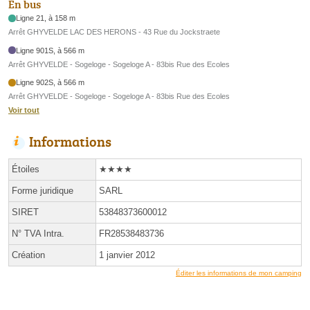
En bus
Ligne 21, à 158 m
Arrêt GHYVELDE LAC DES HERONS - 43 Rue du Jockstraete
Ligne 901S, à 566 m
Arrêt GHYVELDE - Sogeloge - Sogeloge A - 83bis Rue des Ecoles
Ligne 902S, à 566 m
Arrêt GHYVELDE - Sogeloge - Sogeloge A - 83bis Rue des Ecoles
Voir tout
Informations
Étoiles
★★★★
Forme juridique
SARL
SIRET
53848373600012
N° TVA Intra.
FR28538483736
Création
1 janvier 2012
Éditer les informations de mon camping