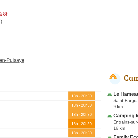
à 8h
)
-en-Puisaye
Cam
Le Hameau
18h - 20h30
Saint-Farge
18h - 20h30
9 km
18h - 20h30
Camping M
Entrains-su
18h - 20h30
16 km
18h - 20h30
Family Ec