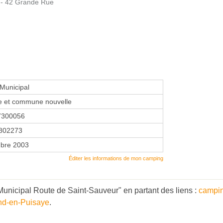
 - 42 Grande Rue
Municipal
et commune nouvelle
7300056
802273
bre 2003
Éditer les informations de mon camping
unicipal Route de Saint-Sauveur" en partant des liens :
campi
nd-en-Puisaye
.