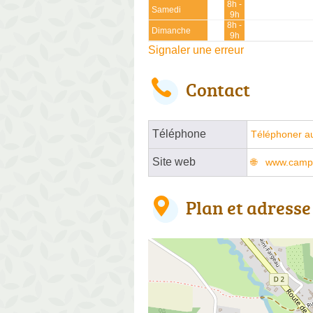
8h -
Samedi
9h
8h -
Dimanche
9h
Signaler une erreur
Contact
Téléphone
Téléphoner a
Site web
www.campin
Plan et adresse