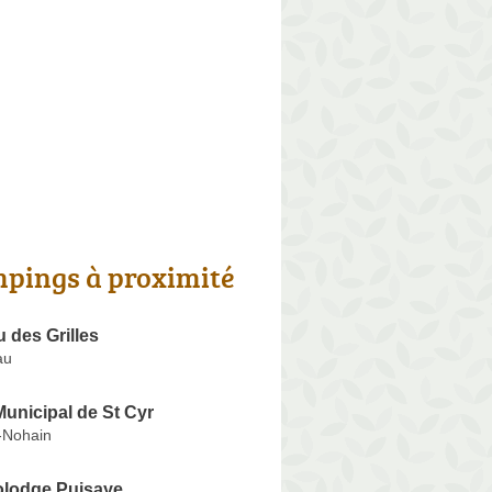
pings à proximité
 des Grilles
au
unicipal de St Cyr
r-Nohain
olodge Puisaye