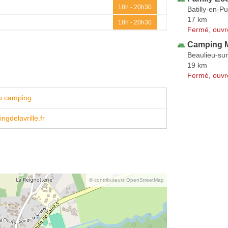
18h - 20h30
Batilly-en-P
17 km
18h - 20h30
Fermé, ouvr
Camping M
Beaulieu-sur
19 km
Fermé, ouvr
u camping
gdelavrille.fr
© contributeurs OpenStreetMap