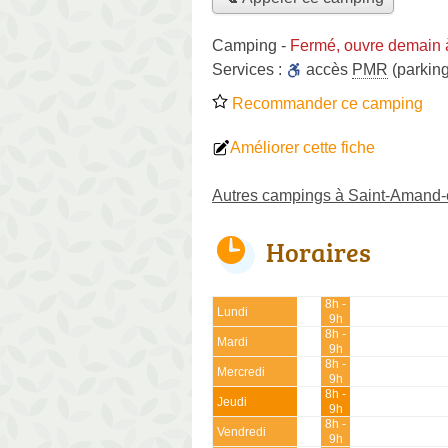
Camping
-
Fermé, ouvre demain 
Services :
accès
PMR
(parking
Recommander ce camping
Améliorer cette fiche
Autres campings à Saint-Amand
Horaires
8h -
Lundi
9h
8h -
Mardi
9h
8h -
Mercredi
9h
8h -
Jeudi
9h
8h -
Vendredi
9h