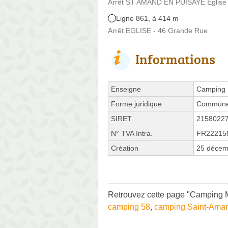
Arrêt ST AMAND EN PUISAYE Eglise
Ligne 861, à 414 m
Arrêt EGLISE - 46 Grande Rue
Informations
Enseigne
Camping 
Forme juridique
Commune 
SIRET
2158022
N° TVA Intra.
FR22215
Création
25 décem
Retrouvez cette page "Camping M
camping 58
,
camping Saint-Ama