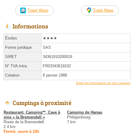
Trajet Waze
Trajet Maps
Informations
Étoiles
★★★★
Forme juridique
SAS
SIRET
34361910200019
N° TVA Intra.
FR03343619102
Création
8 janvier 1988
Éditer les informations de mon camping
Campings à proximité
Restaurant, Camping**, Cave à
Camping de Hanau
vins « la Bremendell »
Philippsbourg
Route de la Bremendell
7 km
2.4 km
Fermé, ouvre à 10h