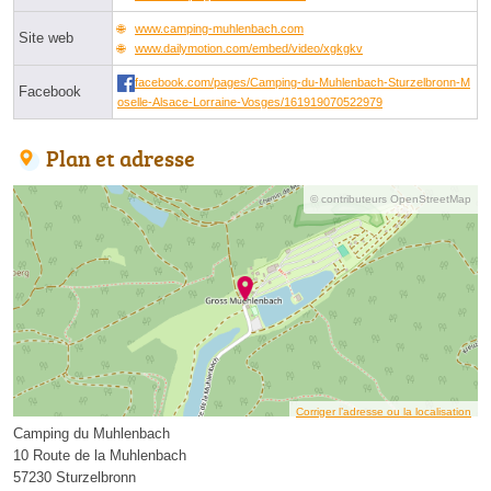
www.camping-muhlenbach.com
Site web
www.dailymotion.com/embed/video/xgkgkv
facebook.com/pages/Camping-du-Muhlenbach-Sturzelbronn-M
Facebook
oselle-Alsace-Lorraine-Vosges/161919070522979
Plan et adresse
© contributeurs OpenStreetMap
Corriger l’adresse ou la localisation
Camping du Muhlenbach
10 Route de la Muhlenbach
57230 Sturzelbronn