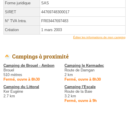
Forme juridique
SAS
SIRET
44769748300017
N° TVA Intra.
FR03447697483
Création
1 mars 2003
Éditer les informations de mon camping
Campings à proximité
Camping de Brouel - Ambon
Camping le Kermadec
Brouel
Route de Damgan
510 mètres
2 km
Fermé, ouvre à 8h30
Fermé, ouvre à 8h30
Camping du Littoral
Camping l'Escale
Ker Eugène
Route de la Baie
2.7 km
3.2 km
Fermé, ouvre à 9h