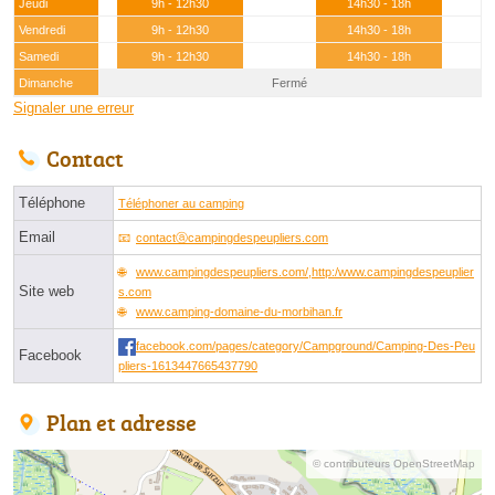
Jeudi
9h - 12h30
14h30 - 18h
Vendredi
9h - 12h30
14h30 - 18h
Samedi
9h - 12h30
14h30 - 18h
Dimanche
Fermé
Signaler une erreur
Contact
Téléphone
Téléphoner au camping
Email
contactⓐcampingdespeupliers.com
www.campingdespeupliers.com/,http:/www.campingdespeuplier
Site web
s.com
www.camping-domaine-du-morbihan.fr
facebook.com/pages/category/Campground/Camping-Des-Peu
Facebook
pliers-1613447665437790
Plan et adresse
© contributeurs OpenStreetMap