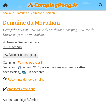
Accueil
>
Bretagne
>
Morbihan
>
Ambon
Domaine du Morbihan
Cette fiche présente "Domaine du Morbihan", camping situé
rue de
l'ancienne gare
, 56190 Ambon.
20 Rue de l'Ancienne Gare
56190 Ambon
📞 Appeler ce camping
Camping
-
Fermé, ouvre à 9h
Services :
accès
PMR
(parking, entrée adaptée, toilettes
accessibles)
,
CB acceptée
Recommander ce camping
Améliorer cette fiche
Autres campings à Ambon