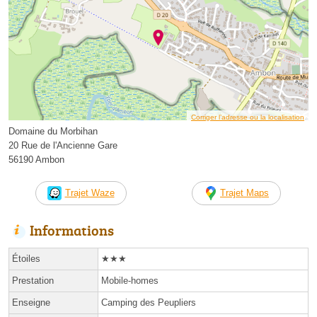
Corriger l’adresse ou la localisation
Domaine du Morbihan
20 Rue de l'Ancienne Gare
56190 Ambon
Trajet Waze
Trajet Maps
Informations
Étoiles
★★★
Prestation
Mobile-homes
Enseigne
Camping des Peupliers