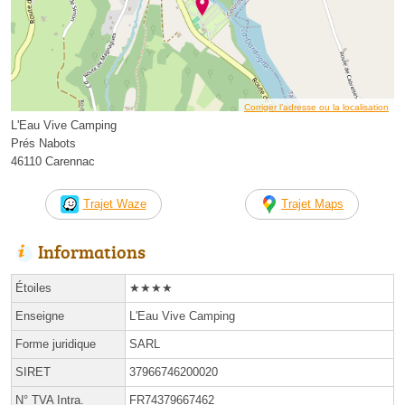
Corriger l’adresse ou la localisation
L'Eau Vive Camping
Prés Nabots
46110 Carennac
Trajet Waze
Trajet Maps
Informations
Étoiles
★★★★
Enseigne
L'Eau Vive Camping
Forme juridique
SARL
SIRET
37966746200020
N° TVA Intra.
FR74379667462