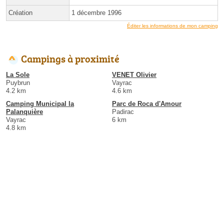
Création
1 décembre 1996
Éditer les informations de mon camping
Campings à proximité
La Sole
VENET Olivier
Puybrun
Vayrac
4.2 km
4.6 km
Camping Municipal la
Parc de Roca d'Amour
Palanquière
Padirac
Vayrac
6 km
4.8 km