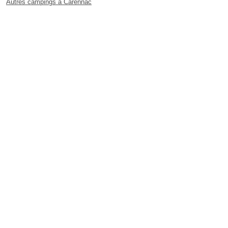
Autres campings à Carennac