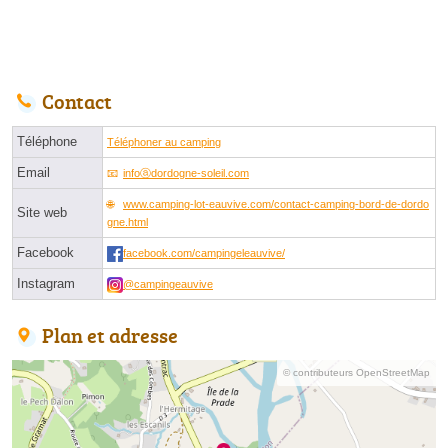
Contact
Téléphone
Téléphoner au camping
Email
infoⓐdordogne-soleil.com
www.camping-lot-eauvive.com/contact-camping-bord-de-dordo
Site web
gne.html
Facebook
facebook.com/campingeleauvive/
Instagram
@campingeauvive
Plan et adresse
© contributeurs OpenStreetMap