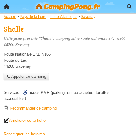
Accueil
>
Pays de la Loire
>
Loire-Atlantique
>
Savenay
Shalle
Cette fiche présente "Shalle", camping situé
route nationale 171, n165
,
44260 Savenay.
Route Nationale 171, N165
Route du Lac
44260 Savenay
📞 Appeler ce camping
Services :
accès
PMR
(parking, entrée adaptée, toilettes
accessibles)
Recommander ce camping
Améliorer cette fiche
Renseigner les horaires