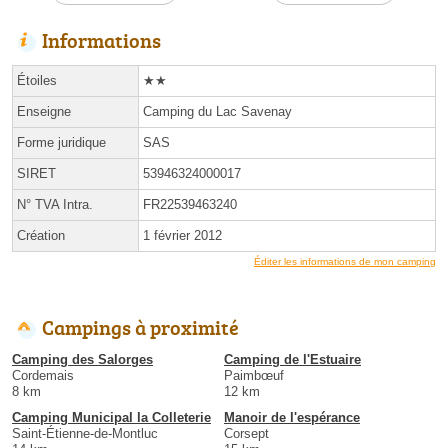
Informations
Étoiles
★★
Enseigne
Camping du Lac Savenay
Forme juridique
SAS
SIRET
53946324000017
N° TVA Intra.
FR22539463240
Création
1 février 2012
Éditer les informations de mon camping
Campings à proximité
Camping des Salorges
Camping de l'Estuaire
Cordemais
Paimbœuf
8 km
12 km
Camping Municipal la Colleterie
Manoir de l'espérance
Saint-Étienne-de-Montluc
Corsept