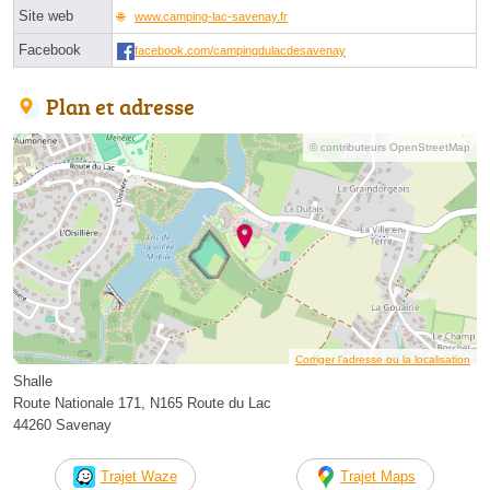
Site web
www.camping-lac-savenay.fr
Facebook
facebook.com/campingdulacdesavenay
Plan et adresse
© contributeurs OpenStreetMap
Corriger l’adresse ou la localisation
Shalle
Route Nationale 171, N165 Route du Lac
44260 Savenay
Trajet Waze
Trajet Maps