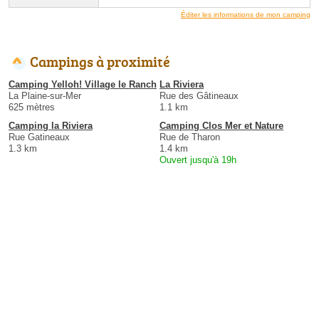
Éditer les informations de mon camping
Campings à proximité
Camping Yelloh! Village le Ranch
La Riviera
La Plaine-sur-Mer
Rue des Gâtineaux
625 mètres
1.1 km
Camping la Riviera
Camping Clos Mer et Nature
Rue Gatineaux
Rue de Tharon
1.3 km
1.4 km
Ouvert jusqu'à 19h