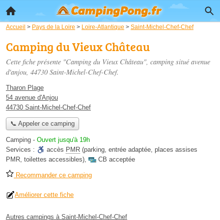
Accueil
>
Pays de la Loire
>
Loire-Atlantique
>
Saint-Michel-Chef-Chef
Camping du Vieux Château
Cette fiche présente "Camping du Vieux Château", camping situé
avenue
d'anjou
, 44730 Saint-Michel-Chef-Chef.
Tharon Plage
54 avenue d'Anjou
44730 Saint-Michel-Chef-Chef
📞 Appeler ce camping
Camping
-
Ouvert jusqu'à 19h
Services :
accès
PMR
(parking, entrée adaptée, places assises
PMR, toilettes accessibles)
,
CB acceptée
Recommander ce camping
Améliorer cette fiche
Autres campings à Saint-Michel-Chef-Chef