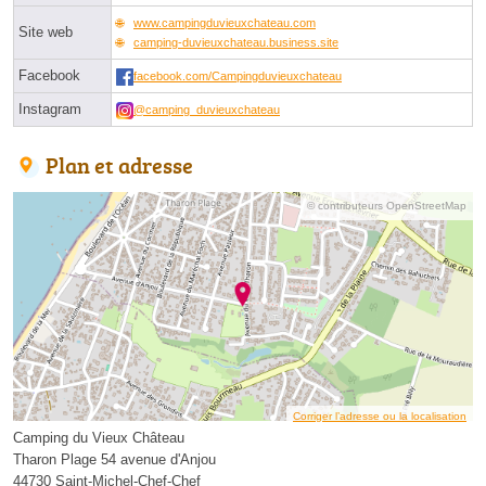
www.campingduvieuxchateau.com
Site web
camping-duvieuxchateau.business.site
Facebook
facebook.com/Campingduvieuxchateau
Instagram
@camping_duvieuxchateau
Plan et adresse
© contributeurs OpenStreetMap
Corriger l’adresse ou la localisation
Camping du Vieux Château
Tharon Plage 54 avenue d'Anjou
44730 Saint-Michel-Chef-Chef