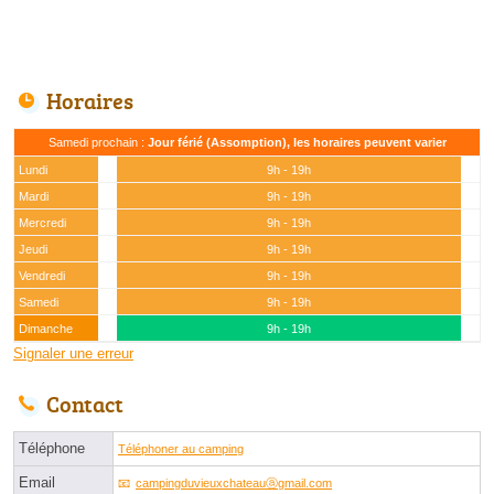
Horaires
Samedi prochain :
Jour férié (Assomption), les horaires peuvent varier
Lundi
9h - 19h
Mardi
9h - 19h
Mercredi
9h - 19h
Jeudi
9h - 19h
Vendredi
9h - 19h
Samedi
9h - 19h
Dimanche
9h - 19h
Signaler une erreur
Contact
Téléphone
Téléphoner au camping
Email
campingduvieuxchateauⓐgmail.com