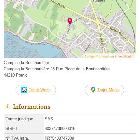
Corriger l’adresse ou la localisation
Camping la Boutinardière
Camping la Boutinardière 23 Rue Plage de la Boutinardière
44210 Pornic
Trajet Waze
Trajet Maps
Informations
Forme juridique
SAS
SIRET
40374738900019
N° TVA Intra.
FR75403747389