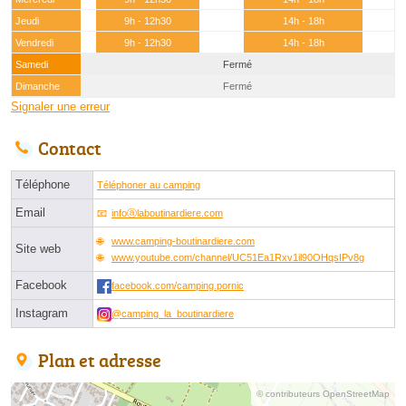
Jeudi
9h - 12h30
14h - 18h
Vendredi
9h - 12h30
14h - 18h
Samedi
Fermé
Dimanche
Fermé
Signaler une erreur
Contact
Téléphone
Téléphoner au camping
Email
infoⓐlaboutinardiere.com
www.camping-boutinardiere.com
Site web
www.youtube.com/channel/UC51Ea1Rxv1il90OHqsIPv8g
Facebook
facebook.com/camping.pornic
Instagram
@camping_la_boutinardiere
Plan et adresse
© contributeurs OpenStreetMap