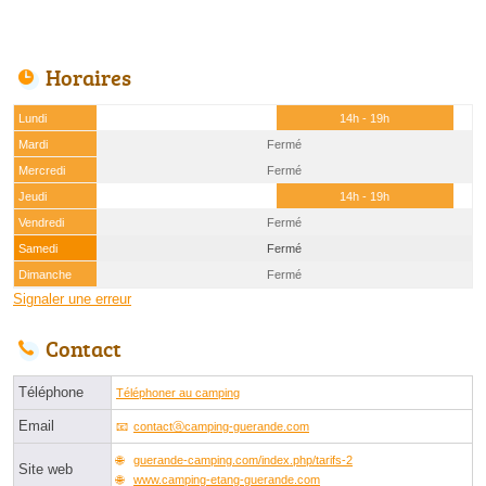
Horaires
Lundi
14h - 19h
Mardi
Fermé
Mercredi
Fermé
Jeudi
14h - 19h
Vendredi
Fermé
Samedi
Fermé
Dimanche
Fermé
Signaler une erreur
Contact
Téléphone
Téléphoner au camping
Email
contactⓐcamping-guerande.com
guerande-camping.com/index.php/tarifs-2
Site web
www.camping-etang-guerande.com