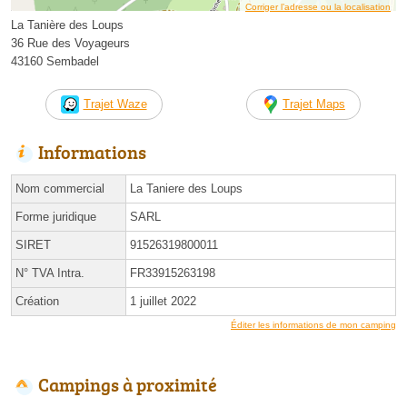
Corriger l’adresse ou la localisation
La Tanière des Loups
36 Rue des Voyageurs
43160 Sembadel
Trajet Waze
Trajet Maps
Informations
Nom commercial
La Taniere des Loups
Forme juridique
SARL
SIRET
91526319800011
N° TVA Intra.
FR33915263198
Création
1 juillet 2022
Éditer les informations de mon camping
Campings à proximité