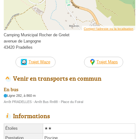
Corriger l’adresse ou la localisation
Camping Municipal Rocher de Grelet
avenue de Langogne
43420 Pradelles
Trajet Waze
Trajet Maps
Venir en transports en commun
En bus
Ligne 282, à 860 m
Arrêt PRADELLES - Arrêt Bus Rn88 - Place du Foiral
Informations
Étoiles
★★
Prestation
Piscine