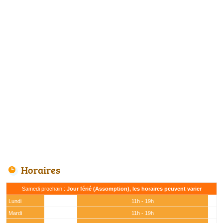
Horaires
Samedi prochain :
Jour férié (Assomption), les horaires peuvent varier
Lundi
11h - 19h
Mardi
11h - 19h