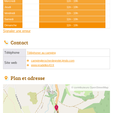
Mercredi
11h - 19h
Jeudi
11h - 19h
Vendredi
11h - 19h
Samedi
11h - 19h
Dimanche
11h - 19h
Signaler une erreur
Contact
Téléphone
Téléphoner au camping
campinglerocherdegrelet.jimdo.com
Site web
www.pradelles43.fr
Plan et adresse
© contributeurs OpenStreetMap