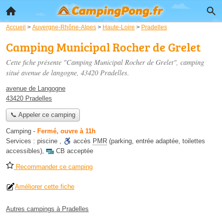
Accueil
>
Auvergne-Rhône-Alpes
>
Haute-Loire
>
Pradelles
Camping Municipal Rocher de Grelet
Cette fiche présente "Camping Municipal Rocher de Grelet", camping
situé
avenue de langogne
, 43420 Pradelles.
avenue de Langogne
43420 Pradelles
📞 Appeler ce camping
Camping
-
Fermé, ouvre à 11h
Services :
piscine
,
accès
PMR
(parking, entrée adaptée, toilettes
accessibles)
,
CB acceptée
Recommander ce camping
Améliorer cette fiche
Autres campings à Pradelles