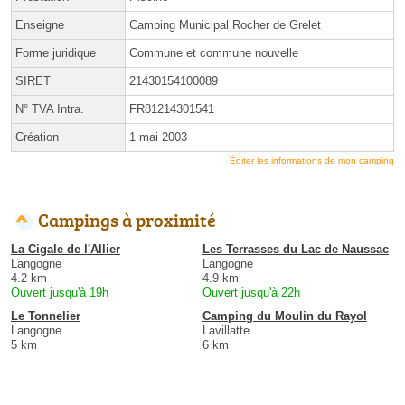
Enseigne
Camping Municipal Rocher de Grelet
Forme juridique
Commune et commune nouvelle
SIRET
21430154100089
N° TVA Intra.
FR81214301541
Création
1 mai 2003
Éditer les informations de mon camping
Campings à proximité
La Cigale de l'Allier
Les Terrasses du Lac de Naussac
Langogne
Langogne
4.2 km
4.9 km
Ouvert jusqu'à 19h
Ouvert jusqu'à 22h
Le Tonnelier
Camping du Moulin du Rayol
Langogne
Lavillatte
5 km
6 km