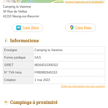
Corriger l’adresse ou la localisation
Camping la Varenne
34 Rue de Veillas
41210 Neung-sur-Beuvron
Trajet Waze
Trajet Maps
Informations
Enseigne
Camping la Varenne
Forme juridique
SAS
SIRET
88264515300322
N° TVA Intra.
FR80882645153
Création
1 mai 2023
Éditer les informations de mon camping
Campings à proximité