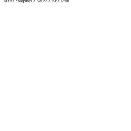
Autres campings à Neung-sur-Beuvron