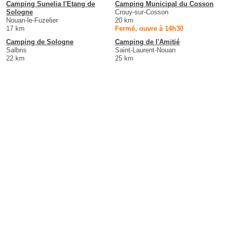
Camping Sunelia l'Etang de
Camping Municipal du Cosson
Sologne
Crouy-sur-Cosson
Nouan-le-Fuzelier
20 km
17 km
Fermé, ouvre à 14h30
Camping de Sologne
Camping de l'Amitié
Salbris
Saint-Laurent-Nouan
22 km
25 km