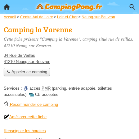
Accueil
>
Centre-Val de Loire
>
Loir-et-Cher
>
Neung-sur-Beuvron
Camping la Varenne
Cette fiche présente "Camping la Varenne", camping situé
rue de veillas
,
41210 Neung-sur-Beuvron.
34 Rue de Veillas
41210 Neung-sur-Beuvron
📞 Appeler ce camping
Services :
accès
PMR
(parking, entrée adaptée, toilettes
accessibles)
,
CB acceptée
Recommander ce camping
Améliorer cette fiche
Renseigner les horaires